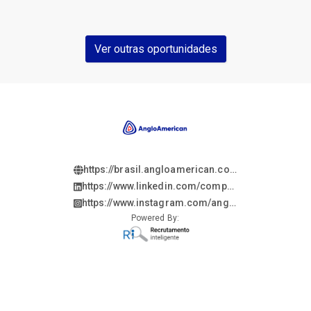
Ver outras oportunidades
https://brasil.angloamerican.com/
https://www.linkedin.com/company/anglo-
american/?
https://www.instagram.com/angloamericanbrasil
originalSubdomain=br
hl=en
Powered By: