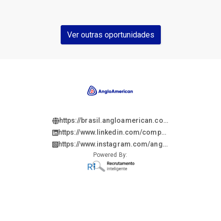
Ver outras oportunidades
https://brasil.angloamerican.com/
https://www.linkedin.com/company/anglo-
american/?
https://www.instagram.com/angloamericanbrasil
originalSubdomain=br
hl=en
Powered By: